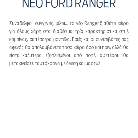
ΝΕΟ FORD RANGER
Συνάδελφοι, συγγενείς, φίλοι… το νέο Ranger διαθέτει χώρο
για όλους χάρη στα διαθέσιμα τρία χαρακτηριστικά στυλ
καμπίνας, σε τέσσερα μοντέλα. Εσείς και οι συνεπιβάτες σας
αφενός θα απολαμβάνετε τόσο χώρο όσο και πριν, αλλά θα
είστε καλύτερα εξοπλισμένοι από ποτέ, αφετέρου θα
μετακινείστε ταυτόχρονα με άνεση και με στυλ.