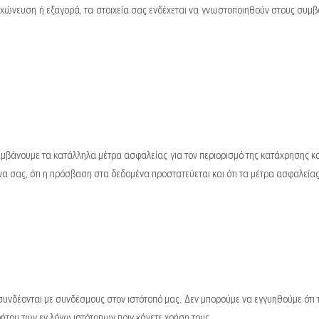
υγχώνευση ή εξαγορά, τα στοιχεία σας ενδέχεται να γνωστοποιηθούν στους συμ
βάνουμε τα κατάλληλα μέτρα ασφαλείας για τον περιορισμό της κατάχρησης κ
α σας, ότι η πρόσβαση στα δεδομένα προστατεύεται και ότι τα μέτρα ασφαλείας 
υνδέονται με συνδέσμους στον ιστότοπό μας. Δεν μπορούμε να εγγυηθούμε ότι τ
ήτου των εν λόγω ιστότοπων πριν κάνετε χρήση τους.