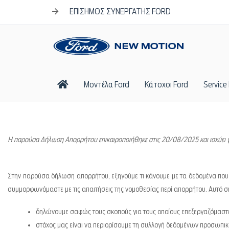
Skip
Skip
ΕΠΙΣΗΜΟΣ ΣΥΝΕΡΓΑΤΗΣ FORD
links
to
content
Άρχική
Μοντέλα Ford
Κάτοχοι Ford
Service
Η παρούσα Δήλωση Απορρήτου επικαιροποιήθηκε στις 20/08/2025 και ισχύει γι
Στην παρούσα δήλωση απορρήτου, εξηγούμε τι κάνουμε με τα δεδομένα πο
συμμορφωνόμαστε με τις απαιτήσεις της νομοθεσίας περί απορρήτου. Αυτό σημ
δηλώνουμε σαφώς τους σκοπούς για τους οποίους επεξεργαζόμαστ
στόχος μας είναι να περιορίσουμε τη συλλογή δεδομένων προσωπι