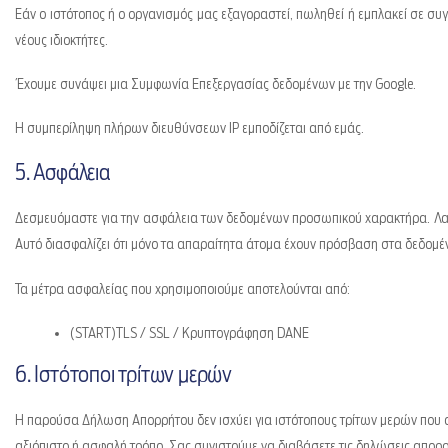
Εάν ο ιστότοπος ή ο οργανισμός μας εξαγοραστεί, πωληθεί ή εμπλακεί σε σ
νέους ιδιοκτήτες.
Έχουμε συνάψει μια Συμφωνία Επεξεργασίας δεδομένων με την Google.
Η συμπερίληψη πλήρων διευθύνσεων IP εμποδίζεται από εμάς.
5. Ασφάλεια
Δεσμευόμαστε για την ασφάλεια των δεδομένων προσωπικού χαρακτήρα. Λαμ
Αυτό διασφαλίζει ότι μόνο τα απαραίτητα άτομα έχουν πρόσβαση στα δεδομέν
Τα μέτρα ασφαλείας που χρησιμοποιούμε αποτελούνται από:
(START)TLS / SSL / Κρυπτογράφηση DANE
6. Ιστότοποι τρίτων μερών
Η παρούσα Δήλωση Απορρήτου δεν ισχύει για ιστότοπους τρίτων μερών που σ
αξιόπιστο ή ασφαλή τρόπο. Σας συνιστούμε να διαβάσετε τις δηλώσεις απορρ