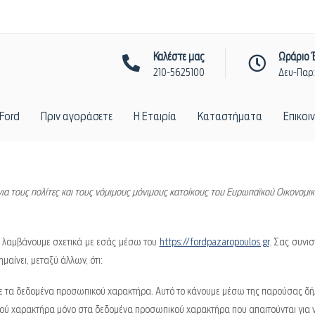
Καλέστε μας
Ωράριο 
210-5625100
Δευ-Παρ
 Ford
Πριν αγοράσετε
H Εταιρία
Καταστήματα
Επικοι
α τους πολίτες και τους νόμιμους μόνιμους κατοίκους του Ευρωπαϊκού Οικονομικ
υ λαμβάνουμε σχετικά με εσάς μέσω του
https://fordpazaropoulos.gr
. Σας συνι
αίνει, μεταξύ άλλων, ότι:
ε τα δεδομένα προσωπικού χαρακτήρα. Αυτό το κάνουμε μέσω της παρούσας δ
κού χαρακτήρα μόνο στα δεδομένα προσωπικού χαρακτήρα που απαιτούνται για 